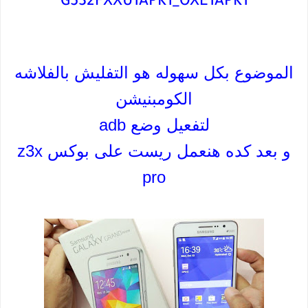
G532FXXU1APK1_OXE1APK1
الموضوع بكل سهوله هو التفليش بالفلاشه
الكومبنيشن
لتفعيل وضع adb
و بعد كده هنعمل ريست على بوكس z3x
pro