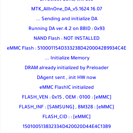
MTK_AllInOne_DA_v5.1624.16.07
Sending and initialize DA ...
Running DA ver.4.2 on BBID : 0x93
NAND Flash : NOT INSTALLED
eMMC Flash : 510001154D333238D4200042B9934C4E
Initialize Memory ...
DRAM already initialized by Preloader
DAgent sent , init HW now
eMMC FlashIC initialized
[eMMC] : FLASH_VEN : 0x15 , OEM : 0100
[eMMC] : FLASH_INF : [SAMSUNG] , BM328
[eMMC] : FLASH_CID :
150100513832334D420020D44E4C13B9