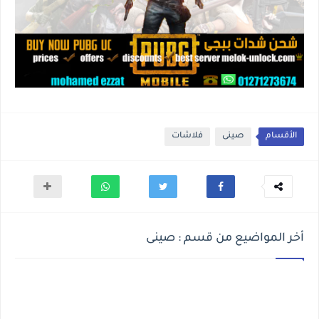
الأقسام
صينى
فلاشات
أخر المواضيع من قسم : صينى