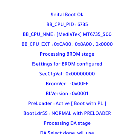
Inital Boot Ok!
BB_CPU_PID : 6735
BB_CPU_NME : [MediaTek] MT6735_S00
BB_CPU_EXT : 0xCA00 , 0x8A00 , 0x0000
Processing BROM stage
Settings for BROM configured!
SecCfgVal : 0x00000000
BromVer : 0x00FF
BLVersion : 0x0001
PreLoader : Active [ Boot with PL ]
BootLdrSS : NORMAL with PRELOADER
Processing DA stage
DA Select done, will use