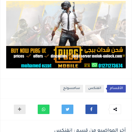
الأقسام
انفنكس
سامسونج
أخر المواضيع من قسم : انفنكس