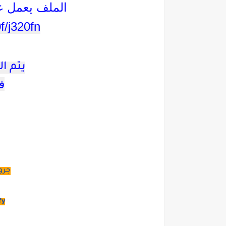
الملف يعمل عل
f/j320fn
يتم ا
ف
جرو
fy