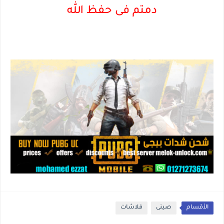
دمتم فى حفظ الله
الأقسام
صينى
فلاشات