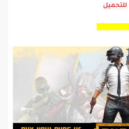
للتحميل
Milok el so