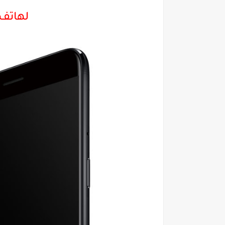
لهاتف