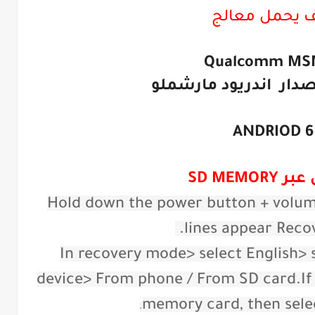
ف يحمل معالج
Qualcomm MS
صدار اندريود مارشملو
ANDRIOD 6
SD MEMOR
Hold down the power button + volum
lines appear Reco
In recovery mode> select English> s
device> From phone / From SD card.If 
memory card, then sele
.