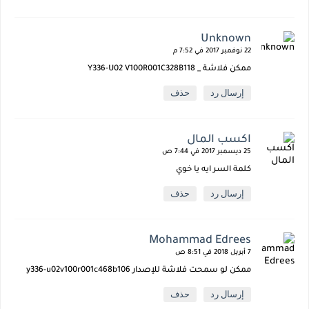
Unknown
22 نوفمبر 2017 في 7:52 م
ممكن فلاشة _ Y336-U02 V100R001C328B118
إرسال رد
حذف
اكسب المال
25 ديسمبر 2017 في 7:44 ص
كلمة السر ايه يا خوي
إرسال رد
حذف
Mohammad Edrees
7 أبريل 2018 في 8:51 ص
ممكن لو سمحت فلاشة للإصدار y336-u02v100r001c468b106
إرسال رد
حذف