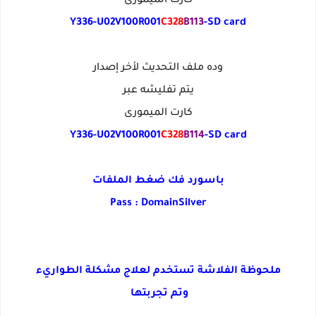
كارت الميمورى
Y336-U02V100R001
C328
B113
-
SD card
وده ملف التحديث لأخر إصدار
يتم تفليشه عبر
كارت الميمورى
Y336-U02V100R001
C328
B114
-
SD card
باسورد فك ضغط الملفات
Pass : DomainSilver
ملحوظة الفلاشة تستخدم لعلاج مشكلة الطواريء
وتم تجربتها