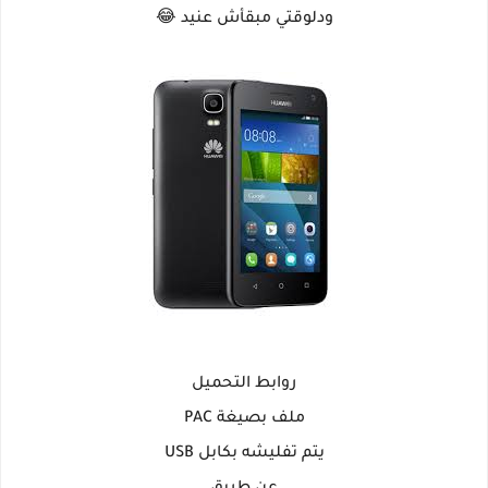
ودلوقتي مبقأش عنيد 😂
روابط التحميل
ملف بصيغة PAC
يتم تفليشه بكابل USB