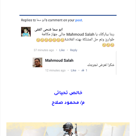
خالص تحياتى
م/ محمود صلاح