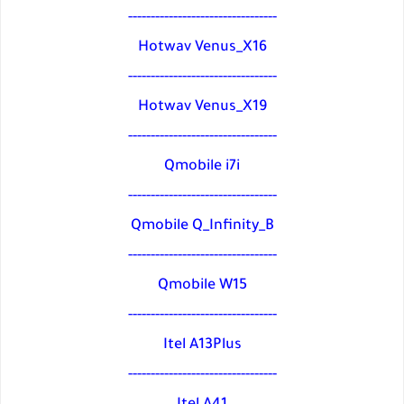
---------------------------------
Hotwav Venus_X16
---------------------------------
Hotwav Venus_X19
---------------------------------
Qmobile i7i
---------------------------------
Qmobile Q_Infinity_B
---------------------------------
Qmobile W15
---------------------------------
Itel A13Plus
---------------------------------