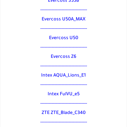
Evercoss S55B
---------------------------------
Evercoss U50A_MAX
---------------------------------
Evercoss U50
---------------------------------
Evercoss Z6
---------------------------------
Intex AQUA_Lions_E1
---------------------------------
Intex FulVU_e5
---------------------------------
ZTE ZTE_Blade_C340
---------------------------------