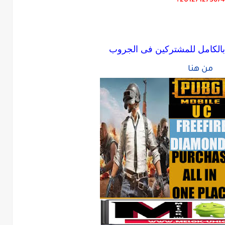
201271273674+
بالكامل للمشتركين فى الجروب
من هنا