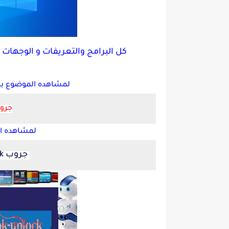
كل البرامج والتعريفات و الوجهات
لمشاهده الموضوع بال
جروب NLOCK
لمشاهده ال
جروب Melok unlock المدفوع