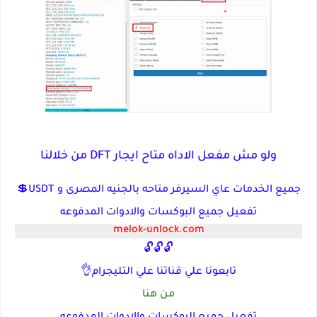
ولو مش مفعل الاداه متاح ايجار DFT من خلالنا
جميع الخدمات عاي السيرفر متاحه بالجنيه المصرى و USDT💲
تفعيل جميع البوكسات والادوات المدفوعه
melok-unlock.com
🔓🔓🔓
تابعونا علي قناتنا علي التليجرام👌
من هنا