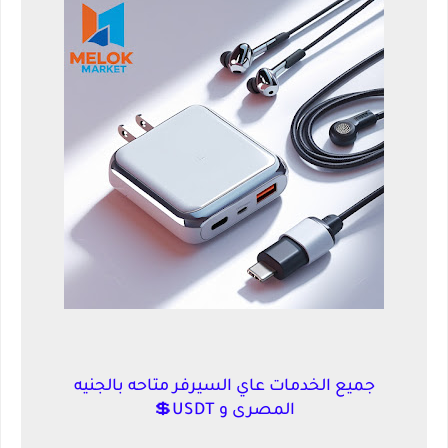
جميع الخدمات عاي السيرفر متاحه بالجنيه
المصرى و USDT💲