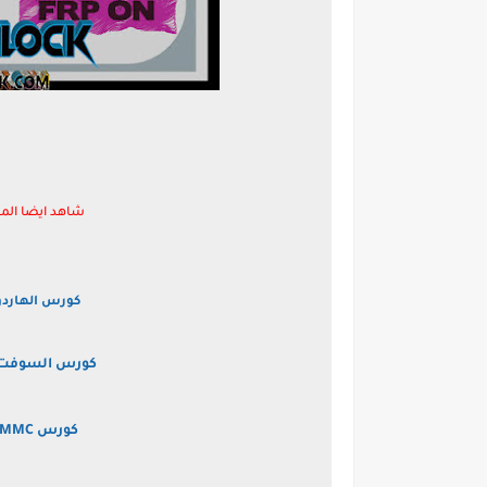
شاهد ايضا المن
كورس الهاردو
كورس السوفت و
كورس EMMC الخاص باكاديميه ملوك تيم