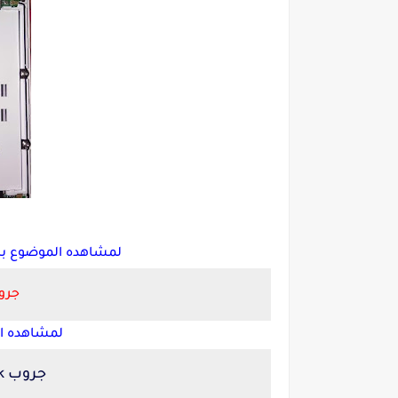
لمشاهده الموضوع بال
جروب LOCK
لمشاهده ال
جروب Melok unlock المدفوع