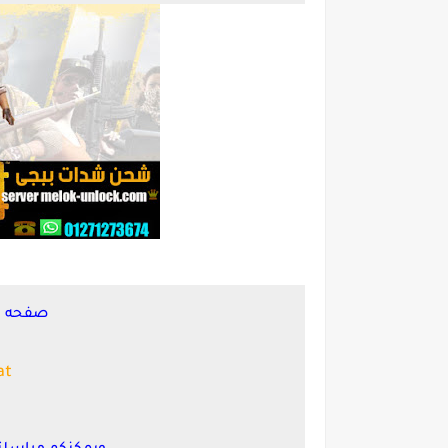
صفحه ا
at