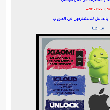
نا والاشتراك من حلال الواتس
201271273674+
بالكامل للمشتركين فى الجروب
من هنا