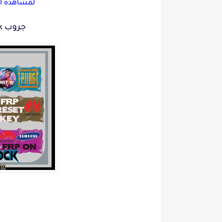
لمشاهده ال
جروب Melok unlock المدفوع