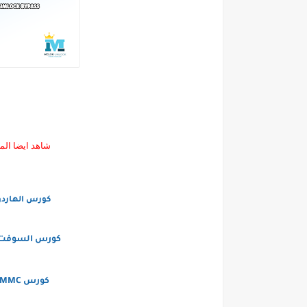
شاهد ايضا الم
كورس الهاردو
كورس السوفت و
كورس EMMC الخاص باكاديميه ملوك تيم